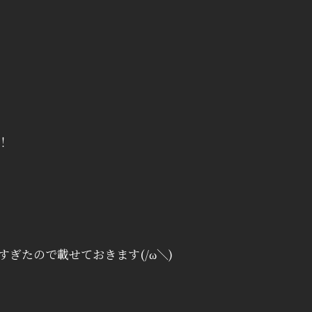
！
ぎたので載せておきます(/ω＼)